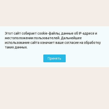
Этот сайт собирает cookie-файлы, данные об IP-адресе и
местоположении пользователей. Дальнейшее
использование сайта означает ваше согласие на обработку
таких данных.
Принять
КЛУБ MONEY HONEY
Рок
Клуб
МЕНЮ